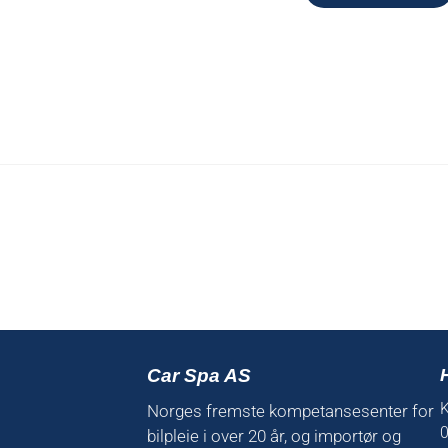
Car Spa AS
K
Norges fremste kompetansesenter for
0
bilpleie i over 20 år, og importør og