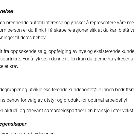
velse
 en brennende autofil interesse og ønsker å representere våre me
 person er du flink til å skape relasjoner slik at du kan bistå 
ninger til deres behov.
alt fra oppsøkende salg, oppfølging av nye og eksisterende kunder
artnere. For å lykkes i denne rollen kan du gjerne ha yrkeserfari
e et krav.
egrupper og utvikle eksiterende kundeportefølje innen bedrifts
ens behov for valg av utstyr og produkt for optimal arbeidsflyt.
en aktuell og relevant samarbeidspartner i en bransje i stor vekst
 egenskaper
jon og samarbeidsevner.