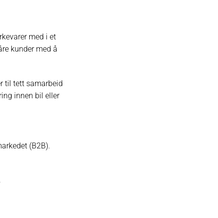
rkevarer med i et
våre kunder med å
 til tett samarbeid
ng innen bil eller
markedet (B2B).
.