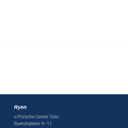
Ryen
v/Porsche Center Oslo
Ryenstubben 9–11