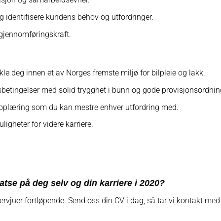
og identifisere kundens behov og utfordringer.
 gjennomføringskraft.
ikle deg innen et av Norges fremste miljø for bilpleie og lakk.
betingelser med solid trygghet i bunn og gode provisjonsordnin
pplæring som du kan mestre enhver utfordring med.
ligheter for videre karriere.
satse på deg selv og din karriere i 2020?
tervjuer fortløpende. Send oss din CV i dag, så tar vi kontakt med