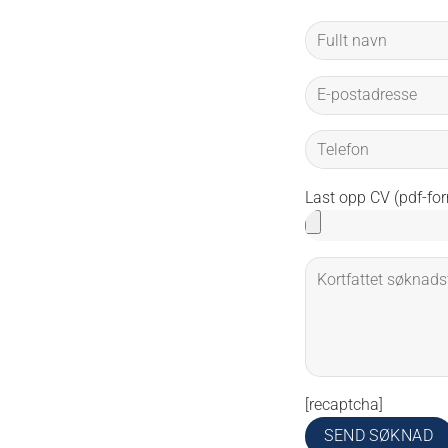
Last opp CV (pdf-fo
[recaptcha]