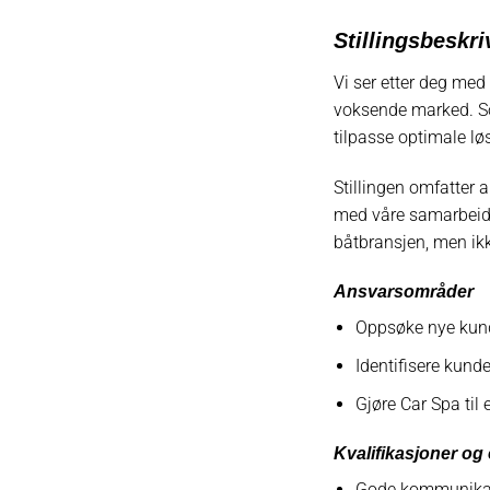
Stillingsbeskri
Vi ser etter deg med
voksende marked. Som
tilpasse optimale løs
Stillingen omfatter 
med våre samarbeidsp
båtbransjen, men ikk
Ansvarsområder
Oppsøke nye kund
Identifisere kund
Gjøre Car Spa til 
Kvalifikasjoner og
Gode kommunikas