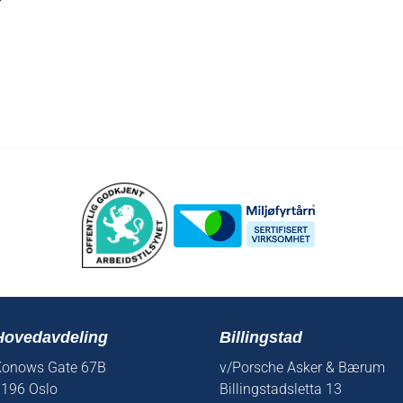
Hovedavdeling
Billingstad
onows Gate 67B
v/Porsche Asker & Bærum
196 Oslo
Billingstadsletta 13