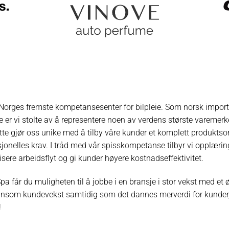
v Norges fremste kompetansesenter for bilpleie. Som norsk impo
 er vi stolte av å representere noen av verdens største varemerk
ette gjør oss unike med å tilby våre kunder et komplett produkts
nelles krav. I tråd med vår spisskompetanse tilbyr vi opplæring 
isere arbeidsflyt og gi kunder høyere kostnadseffektivitet.
pa får du muligheten til å jobbe i en bransje i stor vekst med et ø
ønnsom kundevekst samtidig som det dannes merverdi for kunder
!