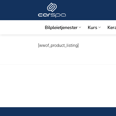
Skip
to
content
Bilpleietjenester
Kurs
Ker
[wwof_product_listing]