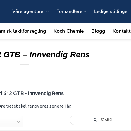
Våre agenturer
Forhandlere
Ledige stillinger
amisk lakkforsegling
Koch Chemie
Blogg
Kontakt
12 GTB – Innvendig Rens
ri 612 GTB - Innvendig Rens
ørersetet skal renoveres senere i år.
SEARCH