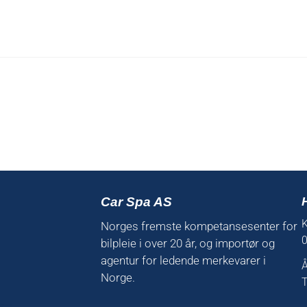
Car Spa AS
K
Norges fremste kompetansesenter for
0
bilpleie i over 20 år, og importør og
agentur for ledende merkevarer i
Å
Norge.
T