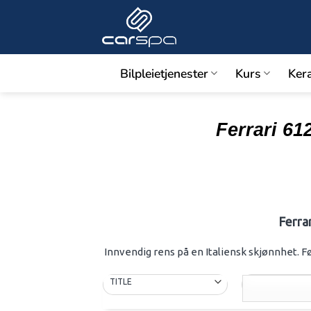
Skip
to
content
Bilpleietjenester
Kurs
Ker
Ferrari 6
Ferra
Innvendig rens på en Italiensk skjønnhet. F