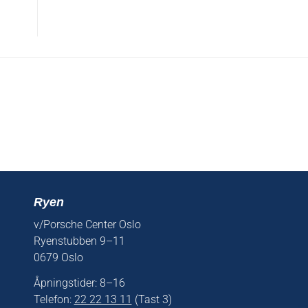
Ryen
v/Porsche Center Oslo
Ryenstubben 9–11
0679 Oslo
Åpningstider: 8–16
Telefon:
22 22 13 11
(Tast 3)