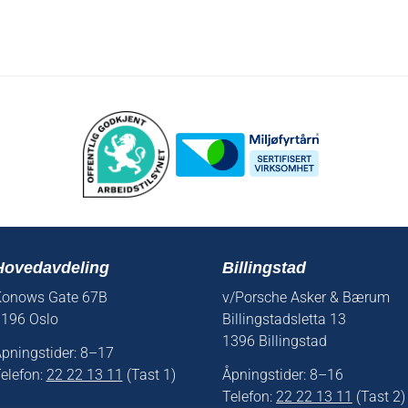
Hovedavdeling
Billingstad
onows Gate 67B
v/Porsche Asker & Bærum
196 Oslo
Billingstadsletta 13
1396 Billingstad
pningstider: 8–17
elefon:
22 22 13 11
(Tast 1)
Åpningstider: 8–16
Telefon:
22 22 13 11
(Tast 2)