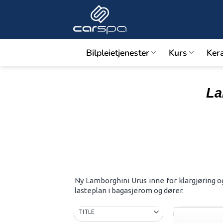
Skip
to
content
Bilpleietjenester
Kurs
Ker
La
Ny Lamborghini Urus inne for klargjøring o
lasteplan i bagasjerom og dører.