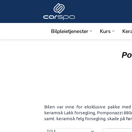
Skip
to
content
Bilpleietjenester
Kurs
Ker
Po
Bilen var inne for eksklusive pakke med
keramisk Lakk forsegling, Pomponazzi 880xx
samt. keramisk felg forsegling. skade på f