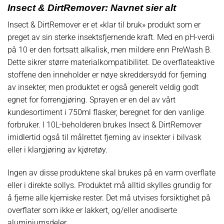
Insect & DirtRemover: Navnet sier alt
Insect & DirtRemover er et «klar til bruk» produkt som er
preget av sin sterke insektsfjernende kraft. Med en pH-verdi
på 10 er den fortsatt alkalisk, men mildere enn PreWash B.
Dette sikrer større materialkompatibilitet. De overflateaktive
stoffene den inneholder er nøye skreddersydd for fjerning
av insekter, men produktet er også generelt veldig godt
egnet for forrengjøring. Sprayen er en del av vårt
kundesortiment i 750ml flasker, beregnet for den vanlige
forbruker. I 10L-beholderen brukes Insect & DirtRemover
imidlertid også til målrettet fjerning av insekter i bilvask
eller i klargjøring av kjøretøy.
Ingen av disse produktene skal brukes på en varm overflate
eller i direkte sollys. Produktet må alltid skylles grundig for
å fjerne alle kjemiske rester. Det må utvises forsiktighet på
overflater som ikke er lakkert, og/eller anodiserte
aluminiumsdeler.