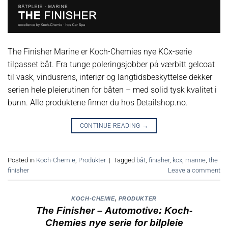
The Finisher Marine er Koch-Chemies nye KCx-serie
tilpasset båt. Fra tunge poleringsjobber på værbitt gelcoat
til vask, vindusrens, interiør og langtidsbeskyttelse dekker
serien hele pleierutinen for båten – med solid tysk kvalitet i
bunn. Alle produktene finner du hos Detailshop.no.
CONTINUE READING
→
Posted in
Koch-Chemie
,
Produkter
|
Tagged
båt
,
finisher
,
kcx
,
marine
,
the
finisher
Leave a comment
KOCH-CHEMIE
,
PRODUKTER
The Finisher – Automotive: Koch-
Chemies nye serie for bilpleie