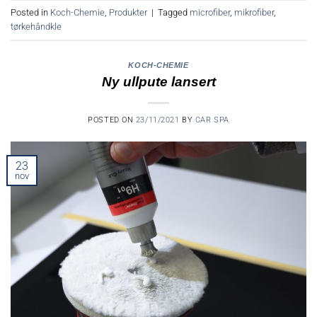
Posted in
Koch-Chemie
,
Produkter
|
Tagged
microfiber
,
mikrofiber
,
tørkehåndkle
KOCH-CHEMIE
Ny ullpute lansert
POSTED ON
23/11/2021
BY
CAR SPA
23
nov