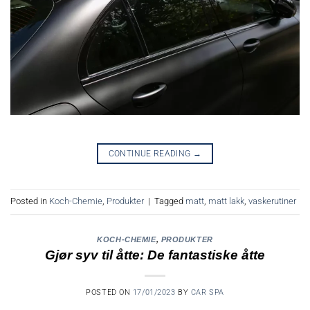
CONTINUE READING
→
Posted in
Koch-Chemie
,
Produkter
|
Tagged
matt
,
matt lakk
,
vaskerutiner
KOCH-CHEMIE
,
PRODUKTER
Gjør syv til åtte: De fantastiske åtte
POSTED ON
17/01/2023
BY
CAR SPA