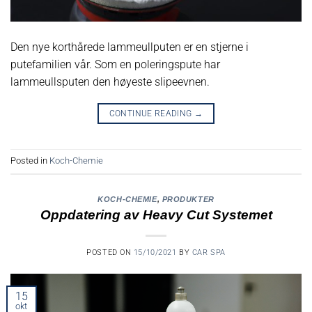
Den nye korthårede lammeullputen er en stjerne i
putefamilien vår. Som en poleringspute har
lammeullsputen den høyeste slipeevnen.
CONTINUE READING
→
Posted in
Koch-Chemie
KOCH-CHEMIE
,
PRODUKTER
Oppdatering av Heavy Cut Systemet
POSTED ON
15/10/2021
BY
CAR SPA
15
okt