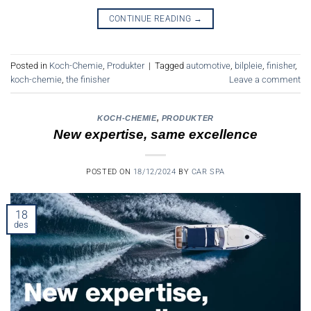
CONTINUE READING
→
Posted in
Koch-Chemie
,
Produkter
|
Tagged
automotive
,
bilpleie
,
finisher
,
koch-chemie
,
the finisher
Leave a comment
KOCH-CHEMIE
,
PRODUKTER
New expertise, same excellence
POSTED ON
18/12/2024
BY
CAR SPA
18
des