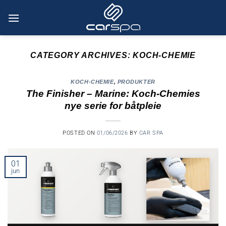
Skip
to
content
CATEGORY ARCHIVES:
KOCH-CHEMIE
KOCH-CHEMIE
,
PRODUKTER
The Finisher – Marine: Koch-Chemies
nye serie for båtpleie
POSTED ON
01/06/2026
BY
CAR SPA
01
jun