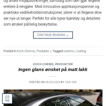
og andre miljøpåvirkninger, samtidig som den gjør felgene
enklere å rengjøre. Med innovative applikasjonspenner og
praktiske vedlikeholdsinstruksjoner, sikrer vi at felgene dine
ser nye ut lenger. Perfekt for alle typer kjøretøy og detailere
som ønsker pålitelig beskyttelse.
CONTINUE READING
→
Posted in
Koch-Chemie
,
Produkter
|
Tagged
ceramic
,
coating
KOCH-CHEMIE
,
PRODUKTER
Ingen glans ønsket på matt lakk
POSTED ON
03/02/2023
BY
CAR SPA
03
feb