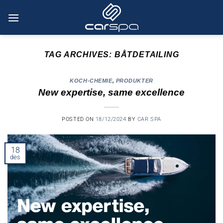
Skip
to
content
TAG ARCHIVES:
BÅTDETAILING
KOCH-CHEMIE
,
PRODUKTER
New expertise, same excellence
POSTED ON
18/12/2024
BY
CAR SPA
18
des