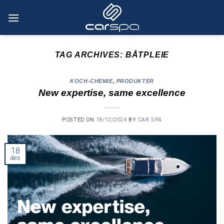
Skip
to
content
TAG ARCHIVES:
BÅTPLEIE
KOCH-CHEMIE
,
PRODUKTER
New expertise, same excellence
POSTED ON
18/12/2024
BY
CAR SPA
18
des